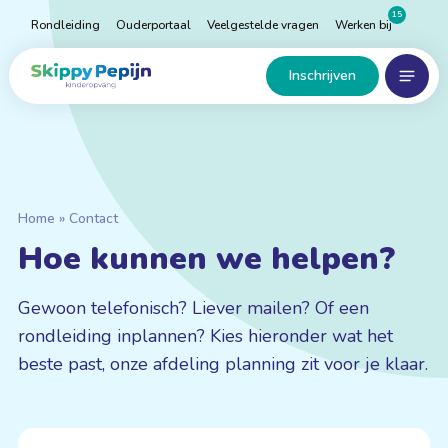
Naar
15
Rondleiding
Ouderportaal
Veelgestelde vragen
Werken bij
hoofdinhoud
Menu
Home
Inschrijven
Home
»
Contact
Hoe kunnen we helpen?
Gewoon telefonisch? Liever mailen? Of een
rondleiding inplannen? Kies hieronder wat het
beste past, onze afdeling planning zit voor je klaar.