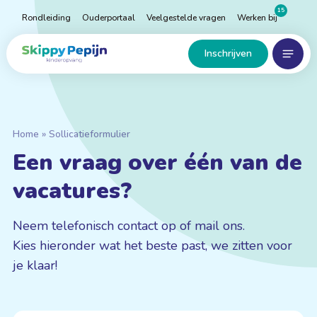
Naar
15
Rondleiding
Ouderportaal
Veelgestelde vragen
Werken bij
hoofdinhoud
Menu
Home
Inschrijven
Home
»
Sollicatieformulier
Een vraag over één van de
vacatures?
Neem telefonisch contact op of mail ons.
Kies hieronder wat het beste past, we zitten voor
je klaar!