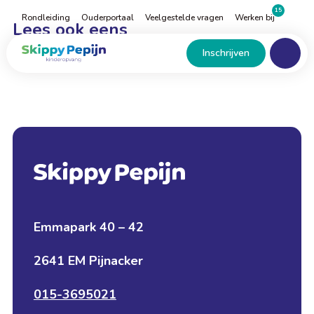
Naar
15
Rondleiding
Ouderportaal
Veelgestelde vragen
Werken bij
hoofdinhoud
Lees ook eens
Menu
Home
Inschrijven
Emmapark 40 – 42
2641 EM Pijnacker
015-3695021