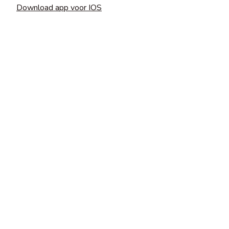
Download app voor IOS
Samen
bouwen
aan later.