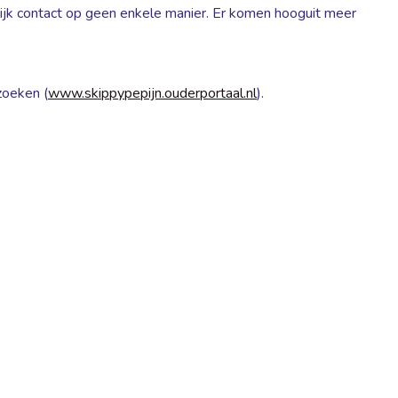
nlijk contact op geen enkele manier. Er komen hooguit meer
zoeken (
www.skippypepijn.ouderportaal.nl
).