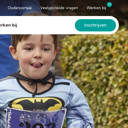
15
Ouderportaal
Veelgestelde vragen
Werken bij
Inschrijven
rken bij