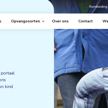
Rondleiding
s
Opvangsoorten
Over ons
Contact
We
 portaal
ons
un kind