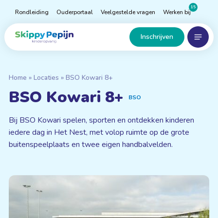
Naar
15
Rondleiding
Ouderportaal
Veelgestelde vragen
Werken bij
hoofdinhoud
Menu
Home
Inschrijven
Home
»
Locaties
»
BSO Kowari 8+
BSO Kowari 8+
BSO
Bij BSO Kowari spelen, sporten en ontdekken kinderen
iedere dag in Het Nest, met volop ruimte op de grote
buitenspeelplaats en twee eigen handbalvelden.