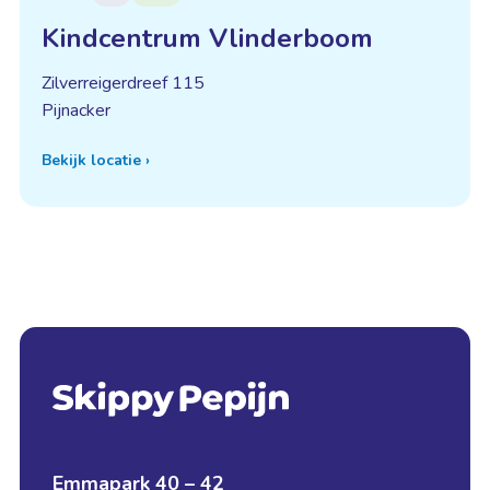
Kindcentrum Vlinderboom
Zilverreigerdreef 115
Pijnacker
Bekijk locatie
›
Emmapark 40 – 42