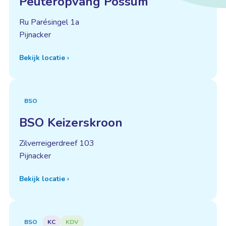
Peuteropvang Possum
Ru Parésingel 1a
Pijnacker
Bekijk locatie
›
BSO
BSO Keizerskroon
Zilverreigerdreef 103
Pijnacker
Bekijk locatie
›
BSO
KC
KDV