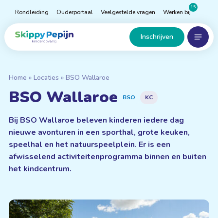
Naar
15
Rondleiding
Ouderportaal
Veelgestelde vragen
Werken bij
hoofdinhoud
Menu
Home
Inschrijven
Home
»
Locaties
»
BSO Wallaroe
BSO Wallaroe
BSO
KC
Bij BSO Wallaroe beleven kinderen iedere dag
nieuwe avonturen in een sporthal, grote keuken,
speelhal en het natuurspeelplein. Er is een
afwisselend activiteitenprogramma binnen en buiten
het kindcentrum.