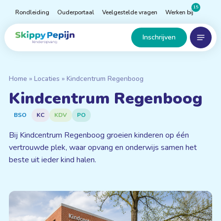
Naar
15
Rondleiding
Ouderportaal
Veelgestelde vragen
Werken bij
hoofdinhoud
Menu
Home
Inschrijven
Home
»
Locaties
»
Kindcentrum Regenboog
Kindcentrum Regenboog
BSO
KC
KDV
PO
Bij Kindcentrum Regenboog groeien kinderen op één
vertrouwde plek, waar opvang en onderwijs samen het
beste uit ieder kind halen.