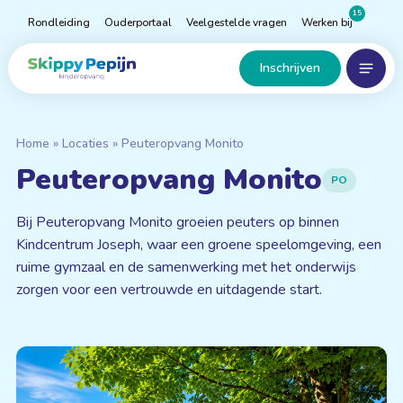
Naar
15
Rondleiding
Ouderportaal
Veelgestelde vragen
Werken bij
hoofdinhoud
Menu
Home
Inschrijven
Home
»
Locaties
»
Peuteropvang Monito
Peuteropvang Monito
PO
Bij Peuteropvang Monito groeien peuters op binnen
Kindcentrum Joseph, waar een groene speelomgeving, een
ruime gymzaal en de samenwerking met het onderwijs
zorgen voor een vertrouwde en uitdagende start.