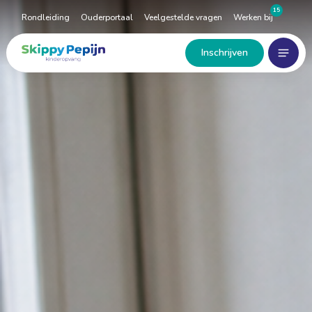
Naar
15
Rondleiding
Ouderportaal
Veelgestelde vragen
Werken bij
hoofdinhoud
Menu
Home
Inschrijven