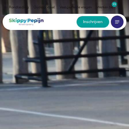
Naar
15
Rondleiding
Ouderportaal
Veelgestelde vragen
Werken bij
hoofdinhoud
Menu
Home
Inschrijven