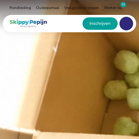
Naar
15
Rondleiding
Ouderportaal
Veelgestelde vragen
Werken bij
hoofdinhoud
Menu
Home
Inschrijven