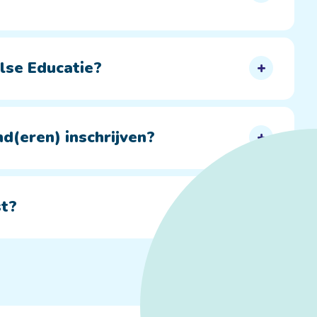
lse Educatie?
nd(eren) inschrijven?
st?