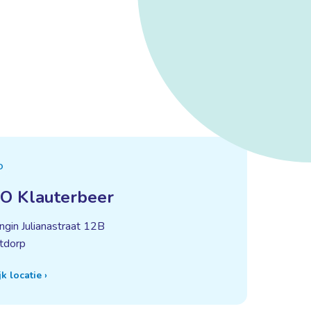
O
O Klauterbeer
ngin Julianastraat 12B
tdorp
jk locatie
›