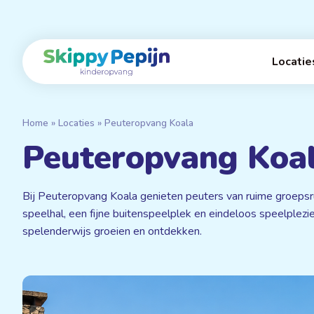
Naar
hoofdinhoud
Home
Locatie
Home
»
Locaties
»
Peuteropvang Koala
Peuteropvang Koa
Bij Peuteropvang Koala genieten peuters van ruime groeps
speelhal, een fijne buitenspeelplek en eindeloos speelplezier 
spelenderwijs groeien en ontdekken.