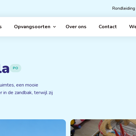
Rondleiding
s
Opvangsoorten
Over ons
Contact
We
la
PO
ruimtes, een mooie
in de zandbak, terwijl zij