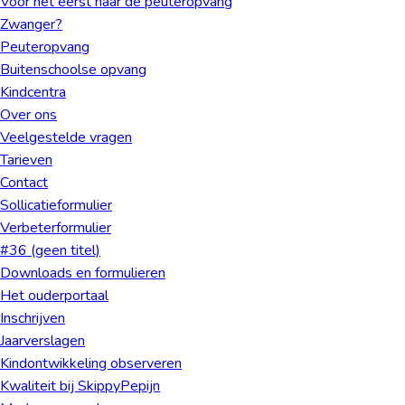
Voor het eerst naar de peuteropvang
Zwanger?
Peuteropvang
Buiten­schoolse opvang
Kindcentra
Over ons
Veelgestelde vragen
Tarieven
Contact
Sollicatieformulier
Verbeterformulier
#36 (geen titel)
Downloads en formulieren
Het ouderportaal
Inschrijven
Jaarverslagen
Kindontwikkeling observeren
Kwaliteit bij SkippyPepijn