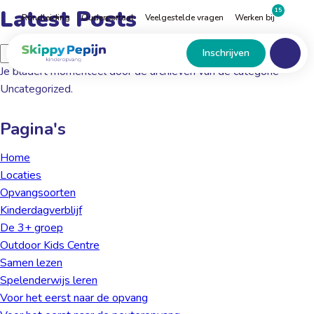
Naar
Latest Posts
15
Rondleiding
Ouderportaal
Veelgestelde vragen
Werken bij
hoofdinhoud
Menu
Home
Zoeken
Inschrijven
naar:
Je bladert momenteel door de archieven van de categorie
Uncategorized.
Pagina's
Home
Locaties
Opvangsoorten
Kinder­dagverblijf
De 3+ groep
Outdoor Kids Centre
Samen lezen
Spelenderwijs leren
Voor het eerst naar de opvang