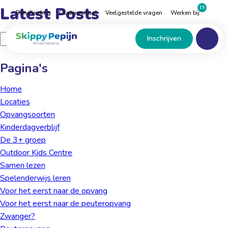
Naar
Latest Posts
15
Rondleiding
Ouderportaal
Veelgestelde vragen
Werken bij
hoofdinhoud
Menu
Home
Zoeken
Inschrijven
naar:
Pagina's
Home
Locaties
Opvangsoorten
Kinder­dagverblijf
De 3+ groep
Outdoor Kids Centre
Samen lezen
Spelenderwijs leren
Voor het eerst naar de opvang
Voor het eerst naar de peuteropvang
Zwanger?