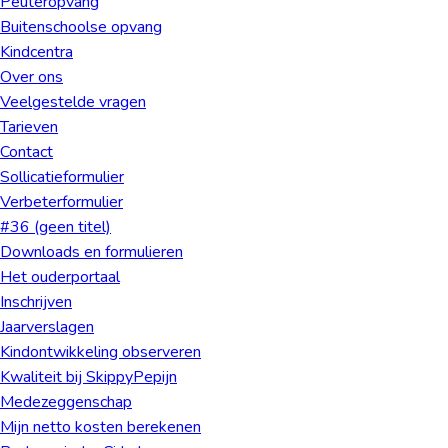
Peuteropvang
Buiten­schoolse opvang
Kindcentra
Over ons
Veelgestelde vragen
Tarieven
Contact
Sollicatieformulier
Verbeterformulier
#36 (geen titel)
Downloads en formulieren
Het ouderportaal
Inschrijven
Jaarverslagen
Kindontwikkeling observeren
Kwaliteit bij SkippyPepijn
Medezeggenschap
Mijn netto kosten berekenen