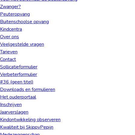
Zwanger?
Peuteropvang
Buiten­schoolse opvang
Kindcentra
Over ons
Veelgestelde vragen
Tarieven
Contact
Sollicatieformulier
Verbeterformulier
#36 (geen titel)
Downloads en formulieren
Het ouderportaal
Inschrijven
Jaarverslagen
Kindontwikkeling observeren
Kwaliteit bij SkippyPepijn
Medezeggenschap