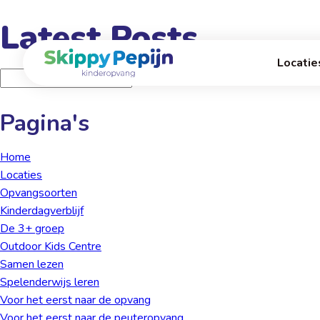
Naar
Latest Posts
hoofdinhoud
Home
Locatie
Zoeken
naar:
Pagina's
Home
Locaties
Opvangsoorten
Kinder­dagverblijf
De 3+ groep
Outdoor Kids Centre
Samen lezen
Spelenderwijs leren
Voor het eerst naar de opvang
Voor het eerst naar de peuteropvang