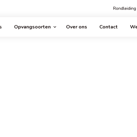
Rondleiding
s
Opvangsoorten
Over ons
Contact
We