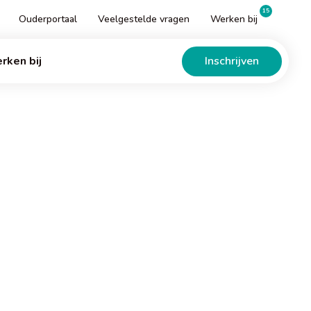
15
Ouderportaal
Veelgestelde vragen
Werken bij
Inschrijven
rken bij