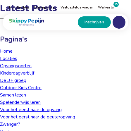
Naar
Latest Posts
15
Rondleiding
Ouderportaal
Veelgestelde vragen
Werken bij
hoofdinhoud
Menu
Home
Zoeken
Inschrijven
naar:
Pagina's
Home
Locaties
Opvangsoorten
Kinder­dagverblijf
De 3+ groep
Outdoor Kids Centre
Samen lezen
Spelenderwijs leren
Voor het eerst naar de opvang
Voor het eerst naar de peuteropvang
Zwanger?