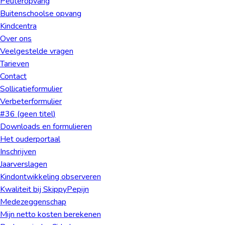
Peuteropvang
Buiten­schoolse opvang
Kindcentra
Over ons
Veelgestelde vragen
Tarieven
Contact
Sollicatieformulier
Verbeterformulier
#36 (geen titel)
Downloads en formulieren
Het ouderportaal
Inschrijven
Jaarverslagen
Kindontwikkeling observeren
Kwaliteit bij SkippyPepijn
Medezeggenschap
Mijn netto kosten berekenen